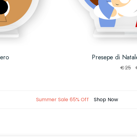
bero
Presepe di Natal
€
25
Summer Sale 65% Off
Shop Now