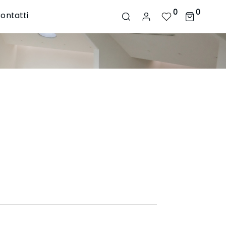
0
0
ontatti