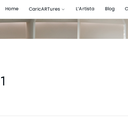
Home
L’Artista
Blog
C
CaricARTures
01