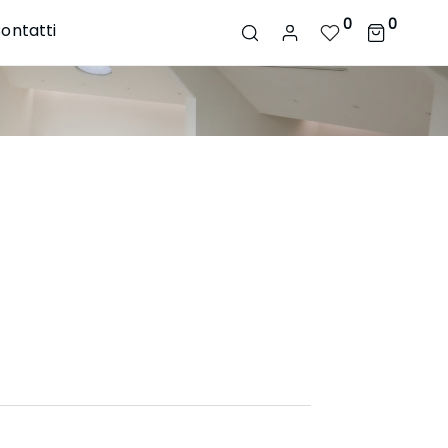
0
0
ontatti