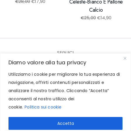
Celeste-Bianco E Pallone
€
28,00
€
17,90
Calcio
€
25,00
€
14,90
SEGUICI
Diamo valore alla tua privacy
Utilizziamo i cookie per migliorare la tua esperienza di
navigazione, offrirti contenuti personalizzati e
© 2023-2025 CARICARTURES - P.I. IT07943761218
analizzare il nostro traffico. Cliccando “Accetta”
acconsenti al nostro utilizzo dei
Contatti
-
Termini e Condizioni
-
Privacy e Cookie
cookie.
Politica sui cookie
Accetta
Powered by :
MN WEB