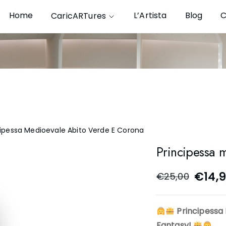
Home
L’Artista
Blog
C
CaricARTures
cipessa Medioevale Abito Verde E Corona
Principessa 
€
14,
€
25,00
Principessa
Fantasy!