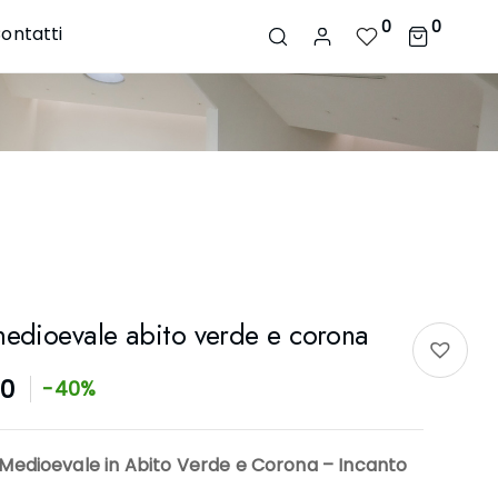
0
0
ontatti
medioevale abito verde e corona
90
-40%
 Medioevale in Abito Verde e Corona – Incanto