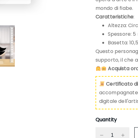
mondo di fiabe.
Caratteristiche
:
Altezza: Cir
Spessore: 
Basetta: 10,
Questo personagg
supporto, il che 
Acquista ora
Certificato d
accompagnate da
digitale dell'art
Quantity