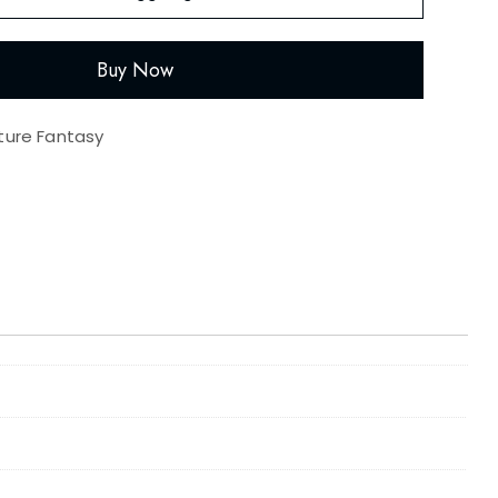
Buy Now
ture Fantasy