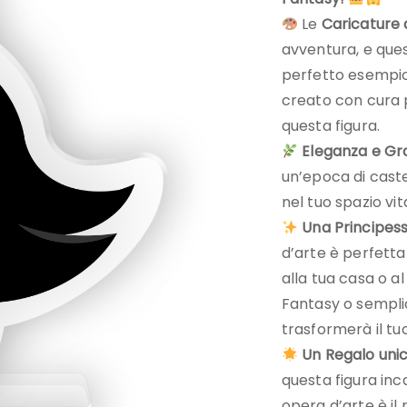
Le
Caricature 
avventura, e que
perfetto esempio
creato con cura p
questa figura.
Eleganza e Gr
un’epoca di caste
nel tuo spazio vit
Una Principes
d’arte è perfett
alla tua casa o al
Fantasy o sempli
trasformerà il tu
Un Regalo unic
questa figura inc
opera d’arte è il 