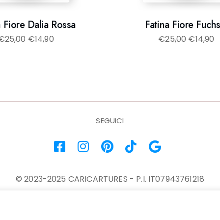
a Fiore Dalia Rossa
Fatina Fiore Fuchs
€
25,00
€
14,90
€
25,00
€
14,90
SEGUICI
© 2023-2025 CARICARTURES - P.I. IT07943761218
Contatti
-
Termini e Condizioni
-
Privacy e Cookie