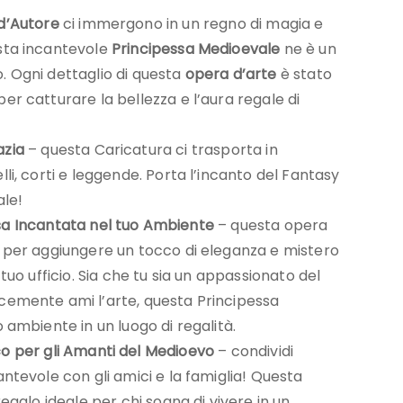
d’Autore
ci immergono in un regno di magia e
sta incantevole
Principessa Medioevale
ne è un
. Ogni dettaglio di questa
opera d’arte
è stato
er catturare la bellezza e l’aura regale di
azia
– questa Caricatura ci trasporta in
lli, corti e leggende. Porta l’incanto del Fantasy
ale!
sa Incantata nel tuo Ambiente
– questa opera
a per aggiungere un tocco di eleganza e mistero
 tuo ufficio. Sia che tu sia un appassionato del
cemente ami l’arte, questa Principessa
o ambiente in un luogo di regalità.
o per gli Amanti del Medioevo
– condividi
antevole con gli amici e la famiglia! Questa
regalo ideale per chi sogna di vivere in un