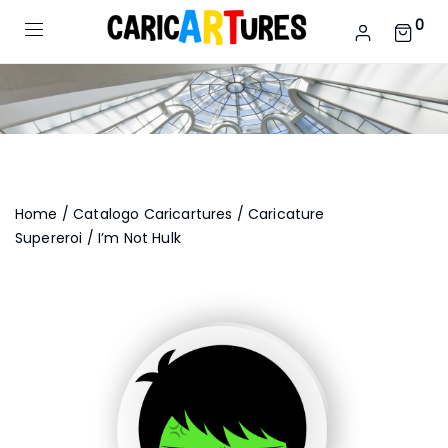
0
Home
/
Catalogo Caricartures
/
Caricature
Supereroi
/ I’m Not Hulk