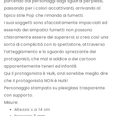
partendo dai personaggi dagli sguardi perplessi,
passando per i colori accattivanti, arrivando al
tipico stile Pop che rimanda ai fumetti.
I suoi soggetti sono sfacciatamente impacciati ed
essendo dei simpatici fumetti non possono
chiaramente essere dei supereroi; si crea così una
sorta di complicità con lo spettatore, attraverso
l’atteggiamento e lo sguardo sprezzante dei
protagonisti, che mal si addice a dei cartoon
apparentemente teneri ed infantili.
Qui il protagonista è Hulk, anzi sarebbe meglio dire
che il protagonista NON è Hulk!
Personaggio stampato su plexiglass trasparente
con supporto.
Misure:
Altezza: c.a. 14 cm
Spessore 5 mm