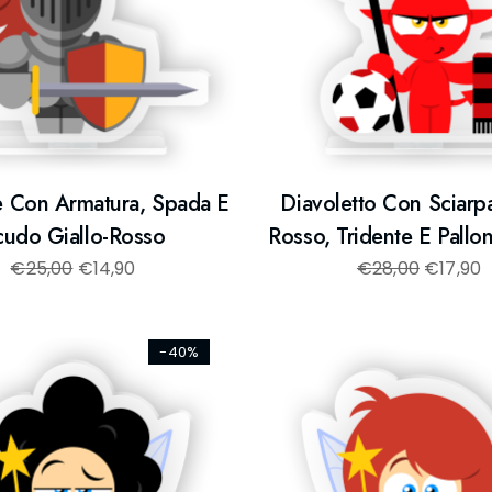
e Con Armatura, Spada E
Diavoletto Con Sciarp
cudo Giallo-Rosso
Rosso, Tridente E Pallo
€
25,00
€
14,90
€
28,00
€
17,90
-40%