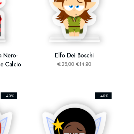
a Nero-
Elfo Dei Boschi
ne Calcio
€
25,00
€
14,90
-40%
-40%