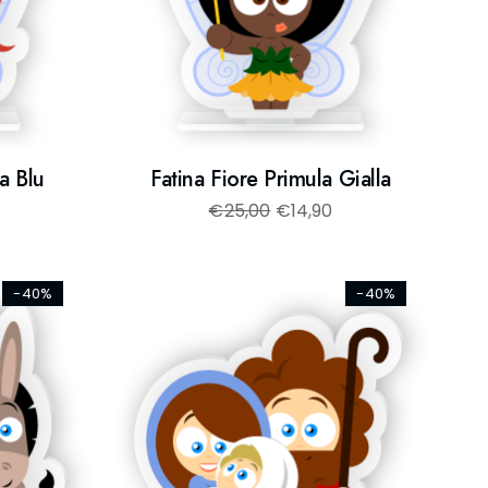
a Blu
Fatina Fiore Primula Gialla
€
25,00
€
14,90
-40%
-40%