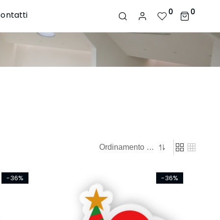
0
0
ontatti
-36%
-36%