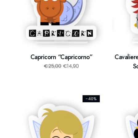
Capricorn “Capricorno”
Cavalier
S
€
25,00
€
14,90
-40%