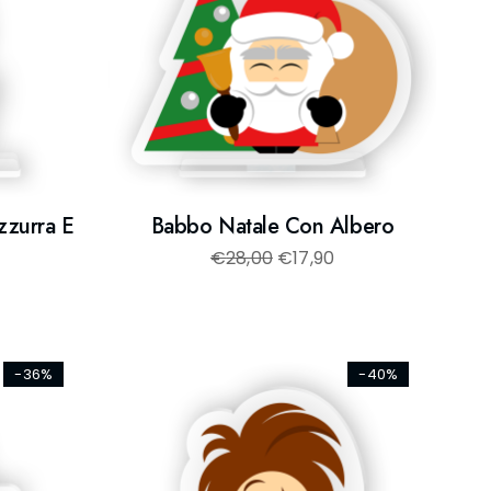
zzurra E
Babbo Natale Con Albero
€
28,00
€
17,90
-36%
-40%