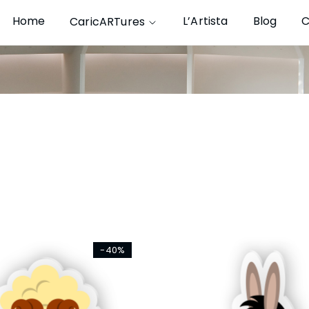
Home
L’Artista
Blog
C
CaricARTures
-40%