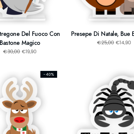
tregone Del Fuoco Con
Presepe Di Natale, Bue E
Bastone Magico
€
25,00
€
14,90
€
30,00
€
19,90
-40%