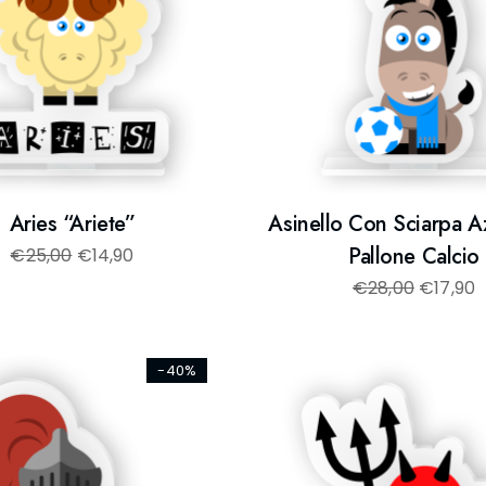
Aries “Ariete”
Asinello Con Sciarpa A
Pallone Calcio
€
25,00
€
14,90
€
28,00
€
17,90
-40%