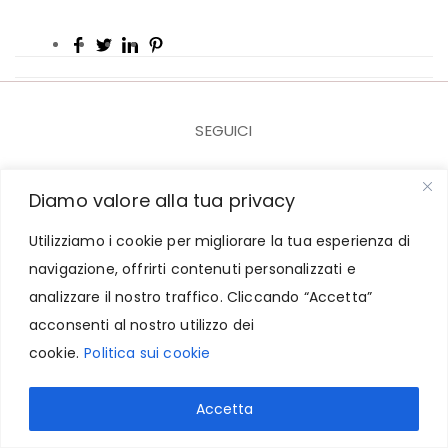
SEGUICI
Diamo valore alla tua privacy
Utilizziamo i cookie per migliorare la tua esperienza di
© 2023-2025 CARICARTURES - P.I. IT07943761218
navigazione, offrirti contenuti personalizzati e
analizzare il nostro traffico. Cliccando “Accetta”
Contatti
-
Termini e Condizioni
-
Privacy e Cookie
acconsenti al nostro utilizzo dei
cookie.
Politica sui cookie
Powered by :
MN WEB
Accetta