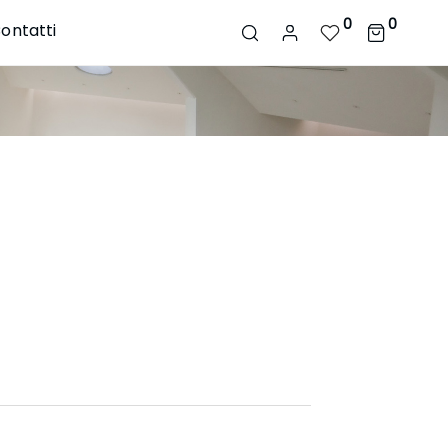
0
0
ontatti