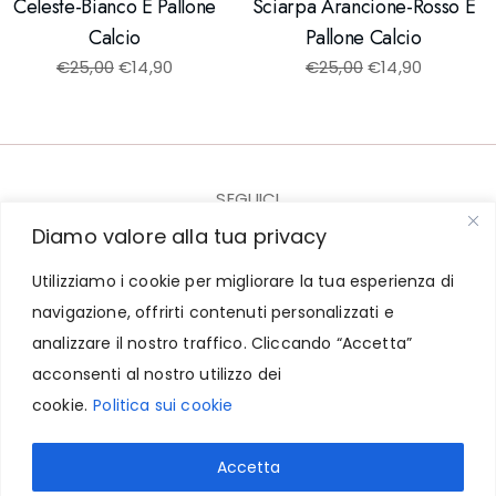
Celeste-Bianco E Pallone
Sciarpa Arancione-Rosso E
Calcio
Pallone Calcio
€
25,00
€
14,90
€
25,00
€
14,90
SEGUICI
Diamo valore alla tua privacy
Utilizziamo i cookie per migliorare la tua esperienza di
navigazione, offrirti contenuti personalizzati e
© 2023-2025 CARICARTURES - P.I. IT07943761218
analizzare il nostro traffico. Cliccando “Accetta”
acconsenti al nostro utilizzo dei
Contatti
-
Termini e Condizioni
-
Privacy e Cookie
cookie.
Politica sui cookie
Accetta
Powered by :
MN WEB