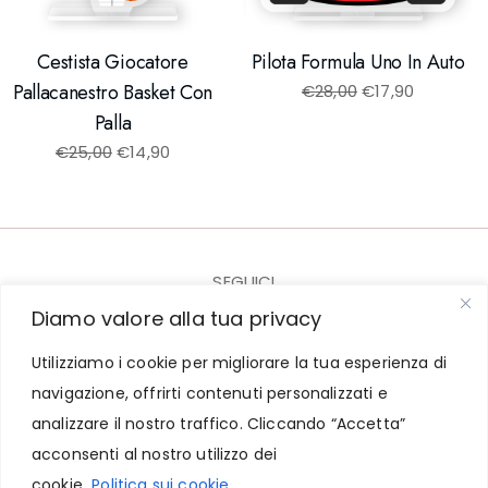
Cestista Giocatore
Pilota Formula Uno In Auto
Pallacanestro Basket Con
€
28,00
€
17,90
Palla
€
25,00
€
14,90
SEGUICI
Diamo valore alla tua privacy
Utilizziamo i cookie per migliorare la tua esperienza di
navigazione, offrirti contenuti personalizzati e
© 2023-2025 CARICARTURES - P.I. IT07943761218
analizzare il nostro traffico. Cliccando “Accetta”
acconsenti al nostro utilizzo dei
Contatti
-
Termini e Condizioni
-
Privacy e Cookie
cookie.
Politica sui cookie