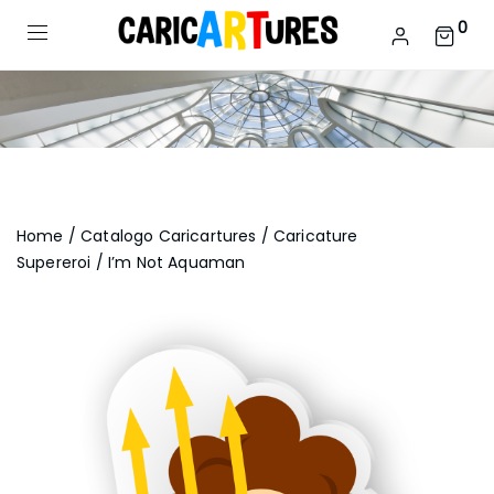
0
Home
/
Catalogo Caricartures
/
Caricature
Supereroi
/ I’m Not Aquaman