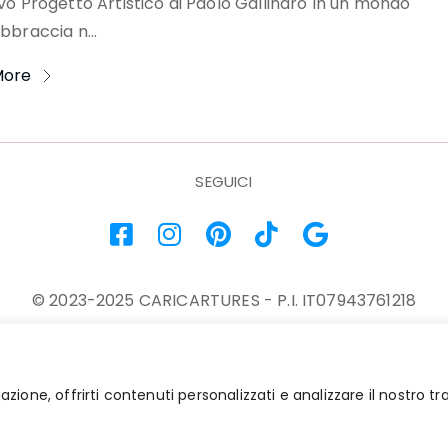
ivo Progetto Artistico di Paolo Gallinaro In un mondo
abbraccia n...
More
SEGUICI
© 2023-2025 CARICARTURES - P.I. IT07943761218
Contatti
-
Termini e Condizioni
-
Privacy e Cookie
gazione, offrirti contenuti personalizzati e analizzare il nostro 
Powered by :
MN WEB