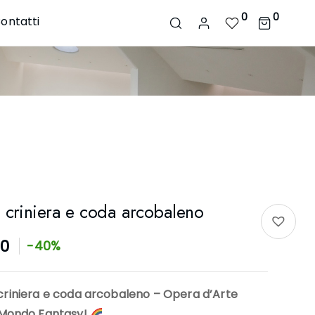
0
0
ontatti
 criniera e coda arcobaleno
90
-40%
riniera e coda arcobaleno – Opera d’Arte
 Mondo Fantasy!