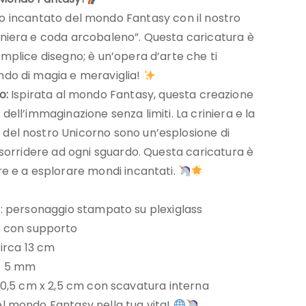
o incantato del mondo Fantasy con il nostro
iniera e coda arcobaleno”. Questa caricatura è
emplice disegno; è un’opera d’arte che ti
ndo di magia e meraviglia!
o:
Ispirata al mondo Fantasy, questa creazione
dell’immaginazione senza limiti. La criniera e la
del nostro Unicorno sono un’esplosione di
à sorridere ad ogni sguardo. Questa caricatura è
re e a esplorare mondi incantati.
: personaggio stampato su plexiglass
 con supporto
circa 13 cm
: 5 mm
10,5 cm x 2,5 cm con scavatura interna
el mondo Fantasy nella tua vita!