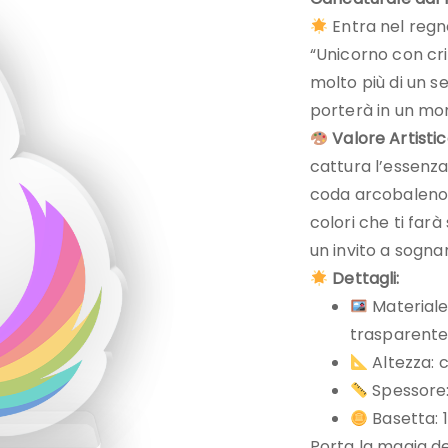
Entra nel regn
“Unicorno con cr
molto più di un s
porterà in un mo
Valore Artistic
cattura l’essenza 
coda arcobaleno 
colori che ti far
un invito a sogna
Dettagli:
Materiale
trasparente
Altezza: 
Spessore
Basetta: 
Porta la magia d