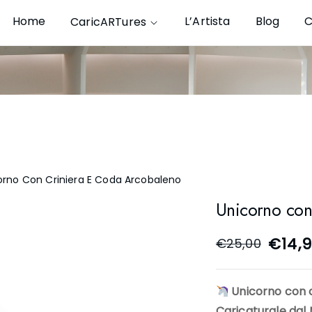
Home
L’Artista
Blog
C
CaricARTures
orno Con Criniera E Coda Arcobaleno
Unicorno con
€
14,
€
25,00
Unicorno con c
Caricaturale dal