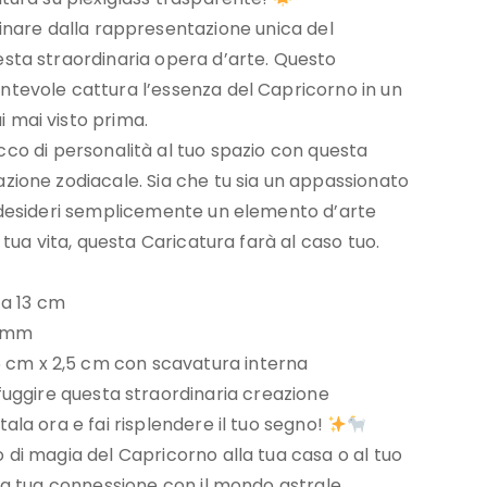
cinare dalla rappresentazione unica del
esta straordinaria opera d’arte. Questo
ntevole cattura l’essenza del Capricorno in un
 mai visto prima.
cco di personalità al tuo spazio con questa
zione zodiacale. Sia che tu sia un appassionato
o desideri semplicemente un elemento d’arte
a tua vita, questa Caricatura farà al caso tuo.
ca 13 cm
5 mm
5 cm x 2,5 cm con scavatura interna
fuggire questa straordinaria creazione
tala ora e fai risplendere il tuo segno!
 di magia del Capricorno alla tua casa o al tuo
 la tua connessione con il mondo astrale.