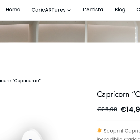
Home
L’Artista
Blog
C
CaricARTures
icorn “Capricorno”
Capricorn “C
€
14,
€
25,00
Scopri il Capr
incredibile Caric