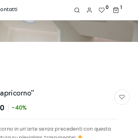
0
1
ontatti
apricorno”
90
-40%
icorno in un’arte senza precedenti con questa
atura su plexiglass trasparente!