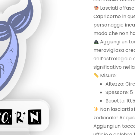
Lasciati affas
Capricorno in qu
personaggio inca
modo che non hai
Aggiungi un to
meravigliosa crea
dell’astrologia 
significativo nell
Misure:
Altezza: Cir
Spessore: 
Basetta: 10,
Non lasciarti s
zodiacale! Acquis
Aggiungi un tocco
ufficio e celebra