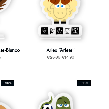
ste-Bianco
Aries “Ariete”
o
€
25,00
€
14,90
-36%
-36%