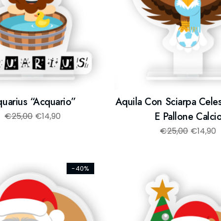
uarius “Acquario”
Aquila Con Sciarpa Cele
E Pallone Calci
€
25,00
€
14,90
€
25,00
€
14,90
-40%