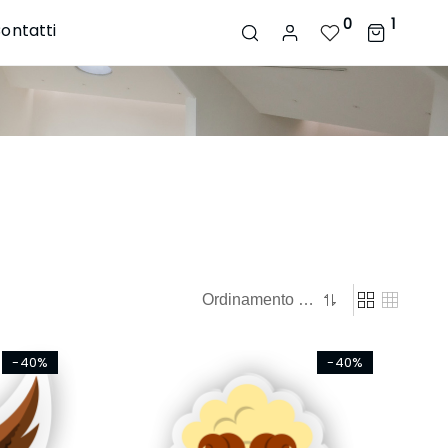
0
1
ontatti
-40%
-40%