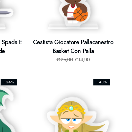
, Spada E
Cestista Giocatore Pallacanestro
de
Basket Con Palla
€
25,00
€
14,90
-34%
-40%