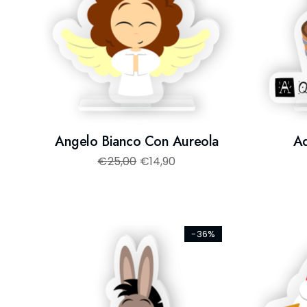
Angelo Bianco Con Aureola
Aq
€
25,00
€
14,90
-36%