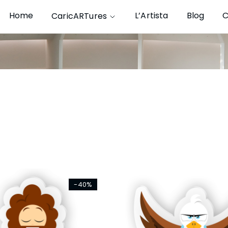
Home
L’Artista
Blog
C
CaricARTures
-40%