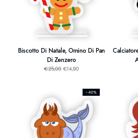
Biscotto Di Natale, Omino Di Pan
Calciator
Di Zenzero
A
€
25,00
€
14,90
-40%