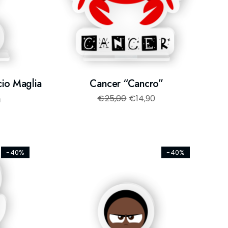
cio Maglia
Cancer “Cancro”
a
€
25,00
€
14,90
-40%
-40%