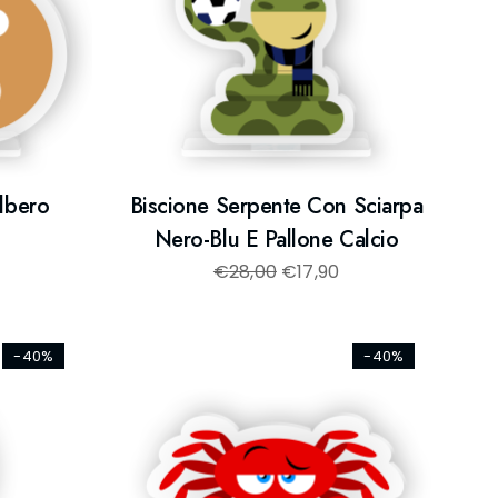
lbero
Biscione Serpente Con Sciarpa
Nero-Blu E Pallone Calcio
€
28,00
€
17,90
-40%
-40%