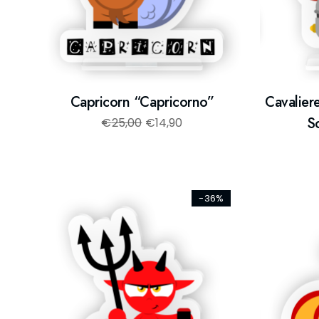
Capricorn “Capricorno”
Cavalier
S
€
25,00
€
14,90
-36%