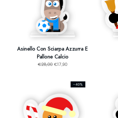
Asinello Con Sciarpa Azzurra E
Pallone Calcio
€
28,00
€
17,90
-40%