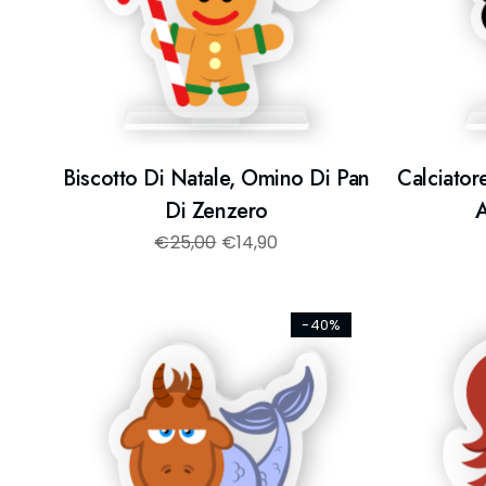
Biscotto Di Natale, Omino Di Pan
Calciator
Di Zenzero
A
€
25,00
€
14,90
-40%