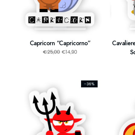
Capricorn “Capricorno”
Cavalier
S
€
25,00
€
14,90
-36%