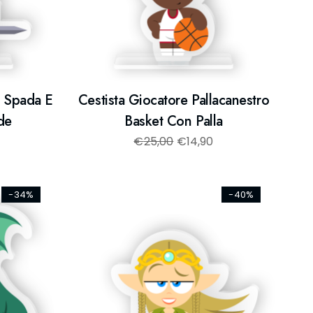
, Spada E
Cestista Giocatore Pallacanestro
de
Basket Con Palla
€
25,00
€
14,90
-34%
-40%