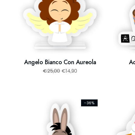
Angelo Bianco Con Aureola
Aq
€
25,00
€
14,90
-36%