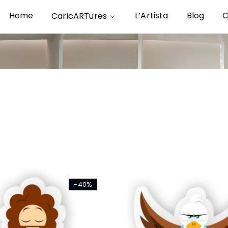
Home
L’Artista
Blog
C
CaricARTures
-40%