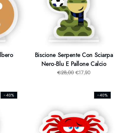
lbero
Biscione Serpente Con Sciarpa
Nero-Blu E Pallone Calcio
€
28,00
€
17,90
-40%
-40%