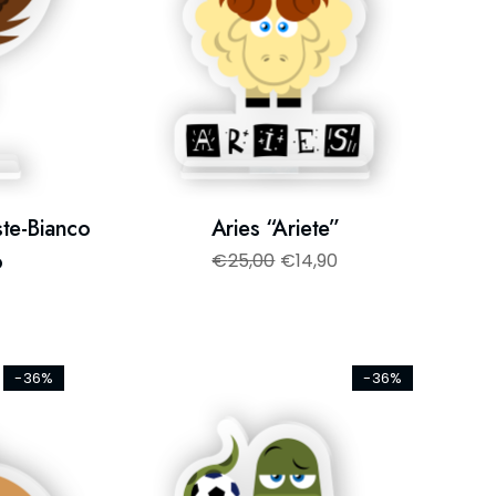
ste-Bianco
Aries “Ariete”
o
€
25,00
€
14,90
-36%
-36%