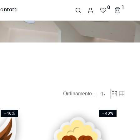
0
1
ontatti
-40%
-40%