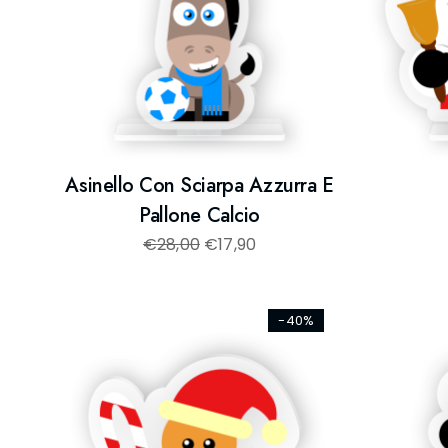
Asinello Con Sciarpa Azzurra E
Pallone Calcio
€
28,00
€
17,90
-40%