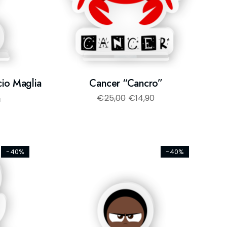
cio Maglia
Cancer “Cancro”
a
€
25,00
€
14,90
-40%
-40%