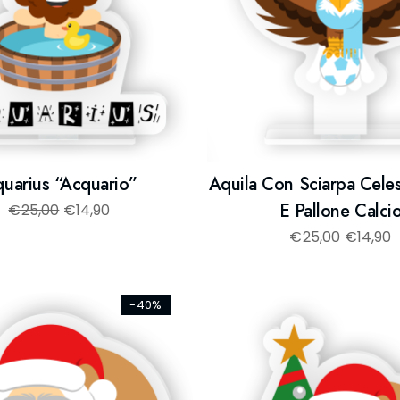
uarius “Acquario”
Aquila Con Sciarpa Cele
E Pallone Calci
€
25,00
€
14,90
€
25,00
€
14,90
-40%