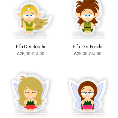
Elfa Dei Boschi
Elfo Dei Boschi
€
25,00
€
14,90
€
25,00
€
14,90