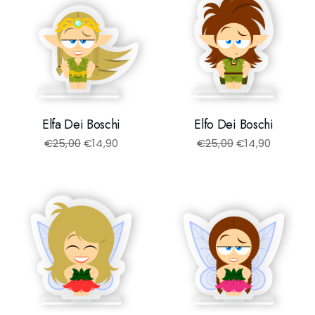
Elfa Dei Boschi
Elfo Dei Boschi
€
25,00
€
14,90
€
25,00
€
14,90