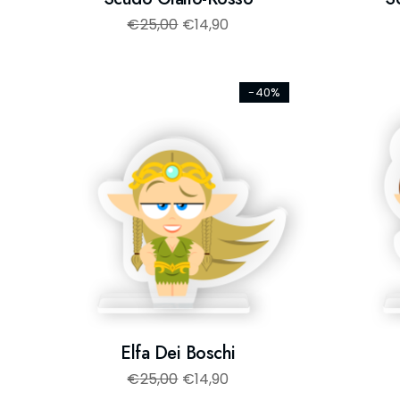
€
25,00
€
14,90
-40%
Elfa Dei Boschi
€
25,00
€
14,90