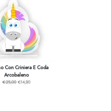
no Con Criniera E Coda
Arcobaleno
€
25,00
€
14,90