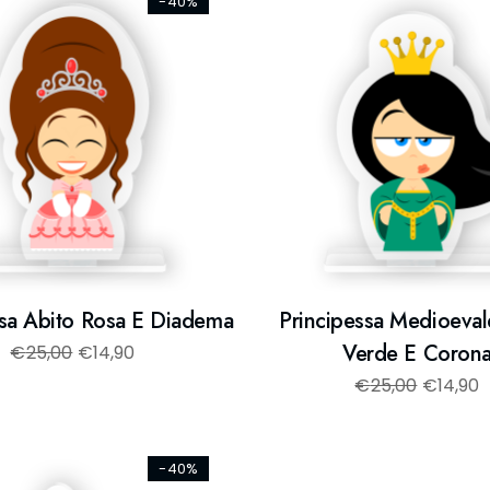
-40%
ssa Abito Rosa E Diadema
Principessa Medioeval
Verde E Coron
€
25,00
€
14,90
€
25,00
€
14,90
-40%