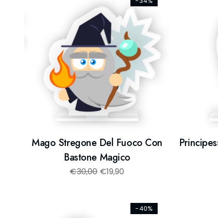
-34%
Mago Stregone Del Fuoco Con
Principe
Bastone Magico
€
30,00
€
19,90
-40%