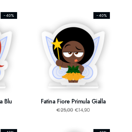
-40%
-40%
a Blu
Fatina Fiore Primula Gialla
€
25,00
€
14,90