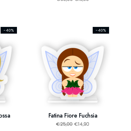
-40%
-40%
Rossa
Fatina Fiore Fuchsia
€
25,00
€
14,90