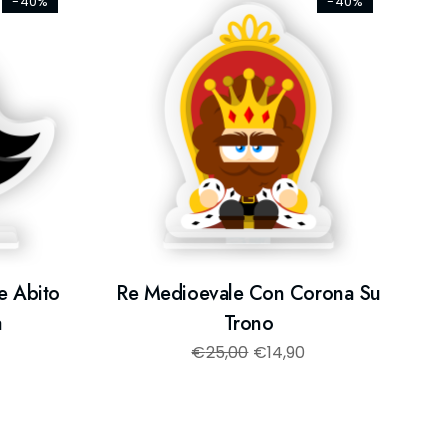
-40%
-40%
e Abito
Re Medioevale Con Corona Su
a
Trono
€
25,00
€
14,90