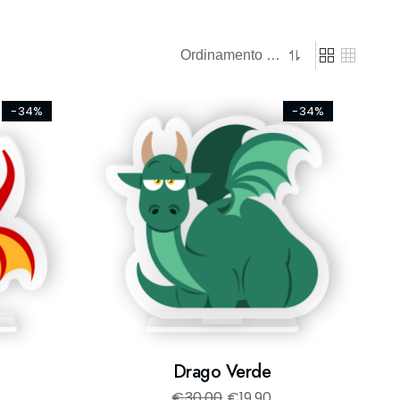
-34%
-34%
Drago Verde
€
30,00
€
19,90