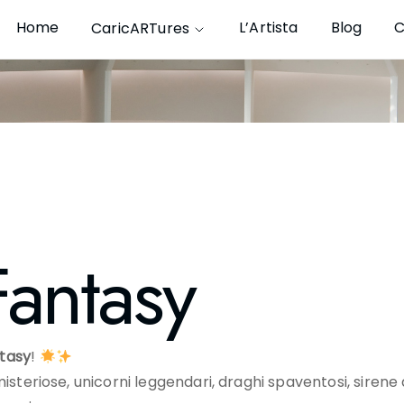
Home
L’Artista
Blog
C
CaricARTures
Fantasy
tasy
!
teriose, unicorni leggendari, draghi spaventosi, sirene af