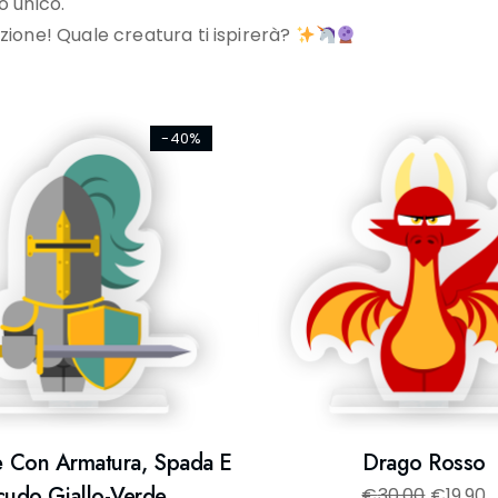
o unico.
zione! Quale creatura ti ispirerà?
-40%
e Con Armatura, Spada E
Drago Rosso
cudo Giallo-Verde
€
30,00
€
19,90