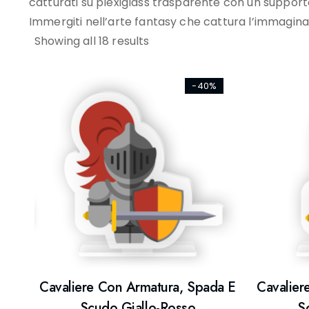
catturati su plexiglass trasparente con un support
Immergiti nell’arte fantasy che cattura l’immagina
Showing all 18 results
-40%
Cavaliere Con Armatura, Spada E
Cavalier
Scudo Giallo-Rosso
S