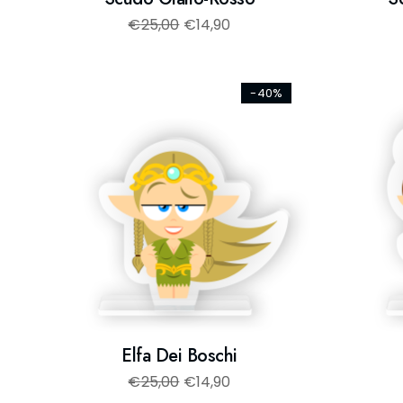
€
25,00
€
14,90
-40%
Elfa Dei Boschi
€
25,00
€
14,90