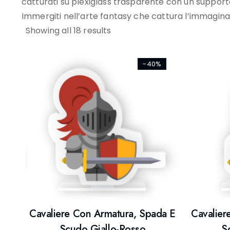
catturati su plexiglass trasparente con un support
Immergiti nell’arte fantasy che cattura l’immagina
Showing all 18 results
-40%
Cavaliere Con Armatura, Spada E
Cavalier
Scudo Giallo-Rosso
S