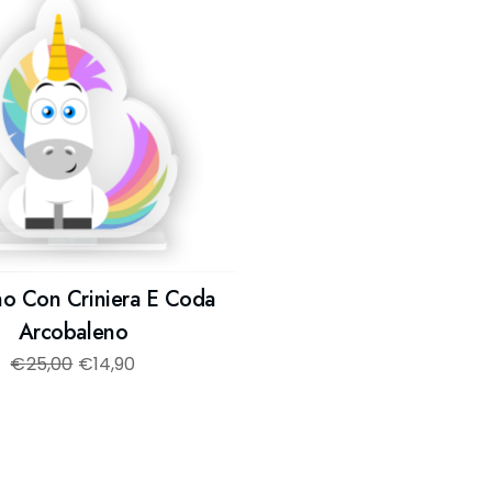
no Con Criniera E Coda
Arcobaleno
€
25,00
€
14,90