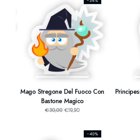
-34%
Mago Stregone Del Fuoco Con
Principe
Bastone Magico
€
30,00
€
19,90
-40%