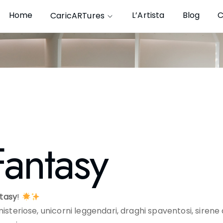
Home
L’Artista
Blog
C
CaricARTures
Fantasy
tasy
!
teriose, unicorni leggendari, draghi spaventosi, sirene af