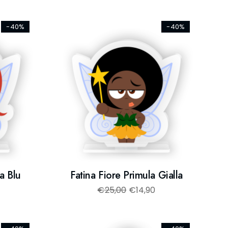
-40%
-40%
a Blu
Fatina Fiore Primula Gialla
€
25,00
€
14,90