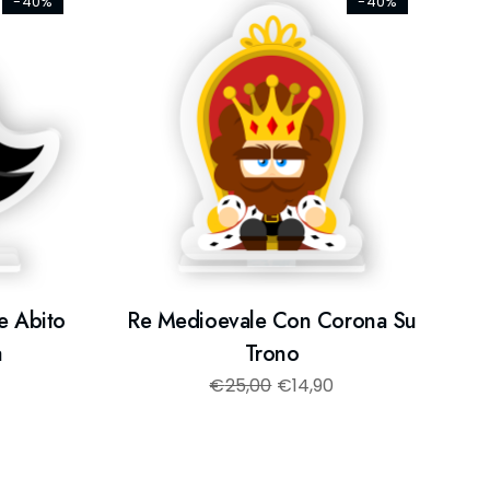
-40%
-40%
e Abito
Re Medioevale Con Corona Su
a
Trono
€
25,00
€
14,90