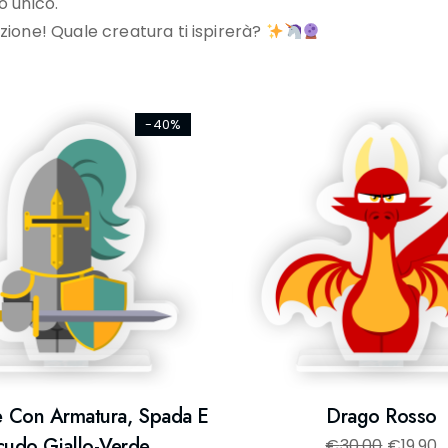
o unico.
zione! Quale creatura ti ispirerà?
-40%
e Con Armatura, Spada E
Drago Rosso
cudo Giallo-Verde
€
30,00
€
19,90