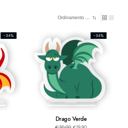
-34%
-34%
Drago Verde
€
30,00
€
19,90