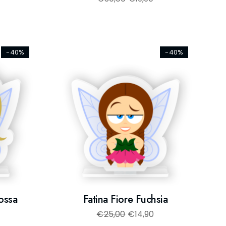
-40%
-40%
Rossa
Fatina Fiore Fuchsia
€
25,00
€
14,90