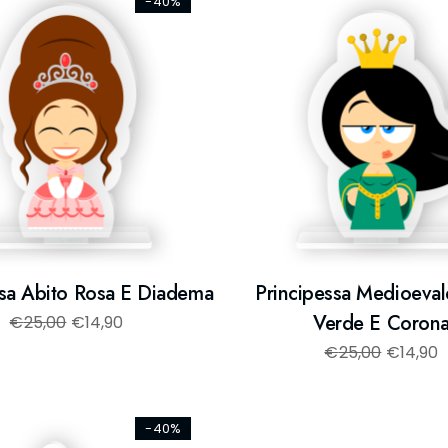
-40%
ssa Abito Rosa E Diadema
Principessa Medioeval
Verde E Coron
€
25,00
€
14,90
€
25,00
€
14,90
-40%