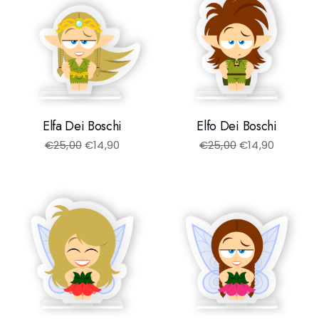
Elfa Dei Boschi
Elfo Dei Boschi
€
25,00
€
14,90
€
25,00
€
14,90