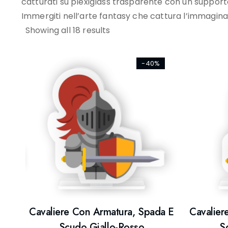
catturati su plexiglass trasparente con un support
Immergiti nell’arte fantasy che cattura l’immagina
Showing all 18 results
-40%
Cavaliere Con Armatura, Spada E
Cavalier
Scudo Giallo-Rosso
S