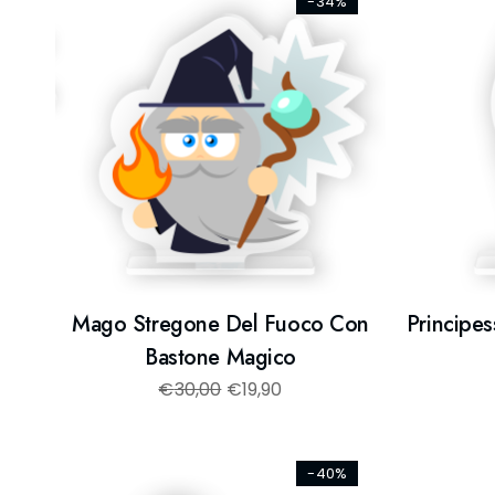
-34%
Mago Stregone Del Fuoco Con
Principe
Bastone Magico
€
30,00
€
19,90
-40%