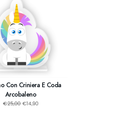
no Con Criniera E Coda
Arcobaleno
€
25,00
€
14,90