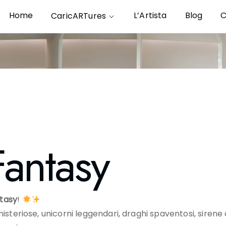
Home
L’Artista
Blog
C
CaricARTures
Fantasy
tasy
!
teriose, unicorni leggendari, draghi spaventosi, sirene af