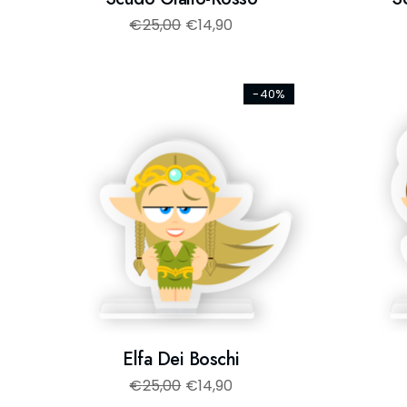
€
25,00
€
14,90
-40%
Elfa Dei Boschi
€
25,00
€
14,90