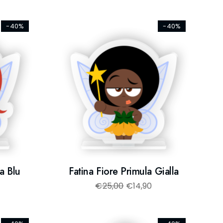
-40%
-40%
a Blu
Fatina Fiore Primula Gialla
€
25,00
€
14,90