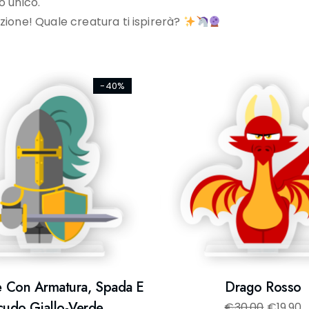
o unico.
zione! Quale creatura ti ispirerà?
-40%
e Con Armatura, Spada E
Drago Rosso
cudo Giallo-Verde
€
30,00
€
19,90