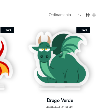
-34%
-34%
Drago Verde
€
30,00
€
19,90