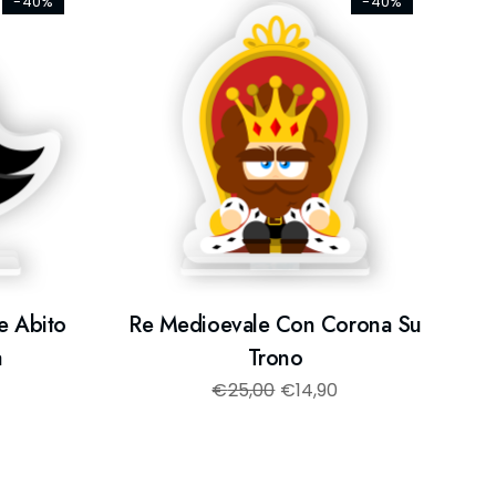
-40%
-40%
e Abito
Re Medioevale Con Corona Su
a
Trono
€
25,00
€
14,90