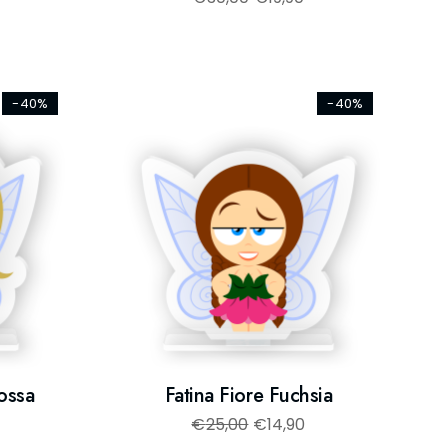
-40%
-40%
Rossa
Fatina Fiore Fuchsia
€
25,00
€
14,90