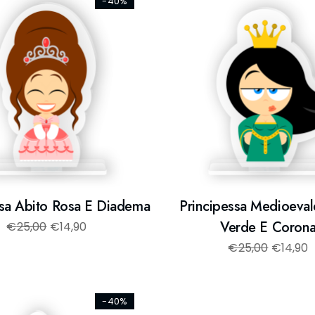
-40%
ssa Abito Rosa E Diadema
Principessa Medioeval
Verde E Coron
€
25,00
€
14,90
€
25,00
€
14,90
-40%